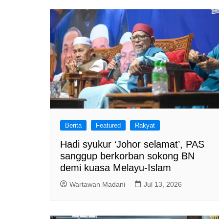
a
m
Berita
Featured
Rakyat
Hadi syukur ‘Johor selamat’, PAS
sanggup berkorban sokong BN
demi kuasa Melayu-Islam
Wartawan Madani
Jul 13, 2026