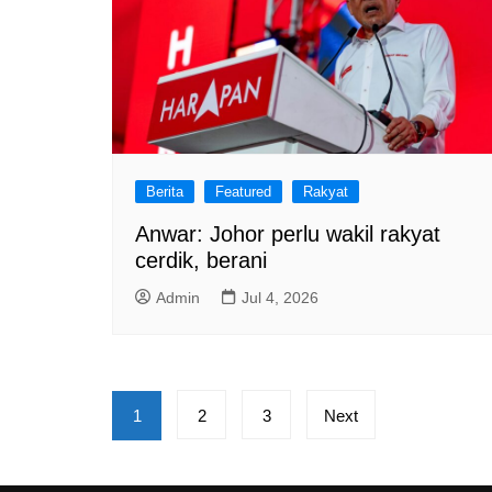
Berita
Featured
Rakyat
Anwar: Johor perlu wakil rakyat
cerdik, berani
Admin
Jul 4, 2026
Posts
1
2
3
Next
pagination