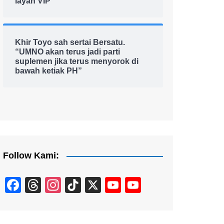
layan VIP
Khir Toyo sah sertai Bersatu.
“UMNO akan terus jadi parti
suplemen jika terus menyorok di
bawah ketiak PH”
Follow Kami:
F
T
In
Ti
X
Y
Y
a
hr
st
k
o
o
c
e
a
T
u
u