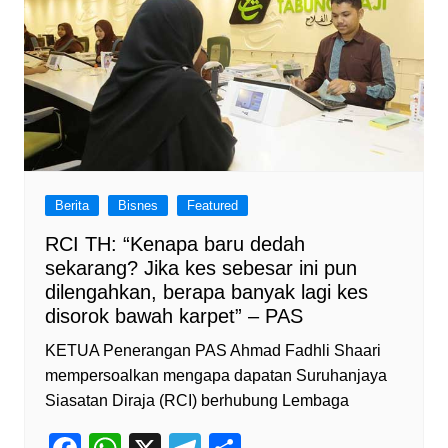
o
e
e
k
C
h
a
n
n
el
Berita
Bisnes
Featured
RCI TH: “Kenapa baru dedah
sekarang? Jika kes sebesar ini pun
dilengahkan, berapa banyak lagi kes
disorok bawah karpet” – PAS
KETUA Penerangan PAS Ahmad Fadhli Shaari
mempersoalkan mengapa dapatan Suruhanjaya
Siasatan Diraja (RCI) berhubung Lembaga