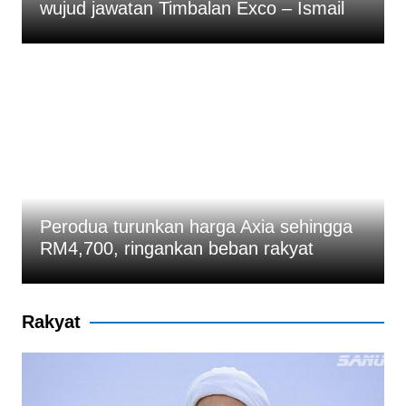
wujud jawatan Timbalan Exco – Ismail
Perodua turunkan harga Axia sehingga
RM4,700, ringankan beban rakyat
Rakyat