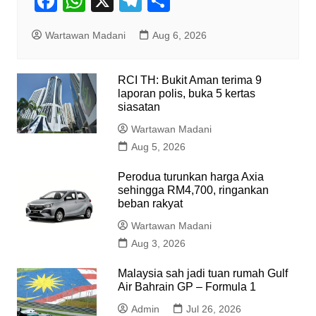
F
W
X
T
S
a
h
el
h
Wartawan Madani
Aug 6, 2026
c
at
e
ar
e
s
gr
e
RCI TH: Bukit Aman terima 9
b
A
a
laporan polis, buka 5 kertas
o
p
siasatan
m
o
p
Wartawan Madani
Aug 5, 2026
k
Perodua turunkan harga Axia
sehingga RM4,700, ringankan
beban rakyat
Wartawan Madani
Aug 3, 2026
Malaysia sah jadi tuan rumah Gulf
Air Bahrain GP – Formula 1
Admin
Jul 26, 2026