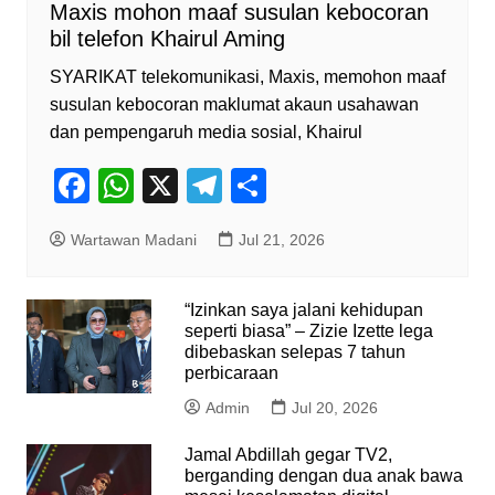
Maxis mohon maaf susulan kebocoran
bil telefon Khairul Aming
SYARIKAT telekomunikasi, Maxis, memohon maaf
susulan kebocoran maklumat akaun usahawan
dan pempengaruh media sosial, Khairul
F
W
X
T
S
a
h
el
h
Wartawan Madani
Jul 21, 2026
c
at
e
ar
e
s
gr
e
“Izinkan saya jalani kehidupan
b
A
a
seperti biasa” – Zizie Izette lega
o
p
dibebaskan selepas 7 tahun
m
perbicaraan
o
p
Admin
Jul 20, 2026
k
Jamal Abdillah gegar TV2,
berganding dengan dua anak bawa