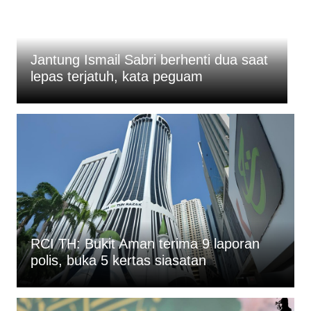
RCI TH: “Kenapa baru dedah
sekarang? Jika kes sebesar ini pun
saat
dilengahkan, berapa banyak lagi kes
disorok bawah karpet” – PAS
RCI TH: Bukit Aman terima 9 laporan
polis, buka 5 kertas siasatan