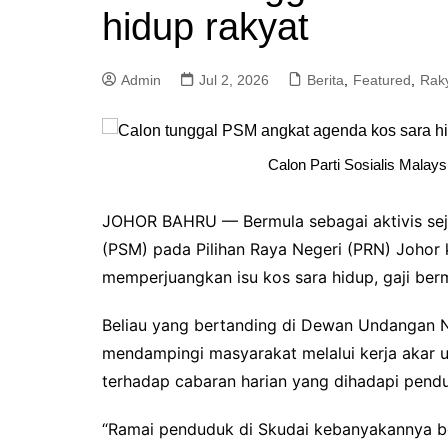
hidup rakyat
a
m
Admin
Jul 2, 2026
Berita
,
Featured
,
Rak
Calon Parti Sosialis Malay
JOHOR BAHRU — Bermula sebagai aktivis sejak
(PSM) pada Pilihan Raya Negeri (PRN) Johor
memperjuangkan isu kos sara hidup, gaji be
Beliau yang bertanding di Dewan Undangan 
mendampingi masyarakat melalui kerja akar
terhadap cabaran harian yang dihadapi pend
“Ramai penduduk di Skudai kebanyakannya beke