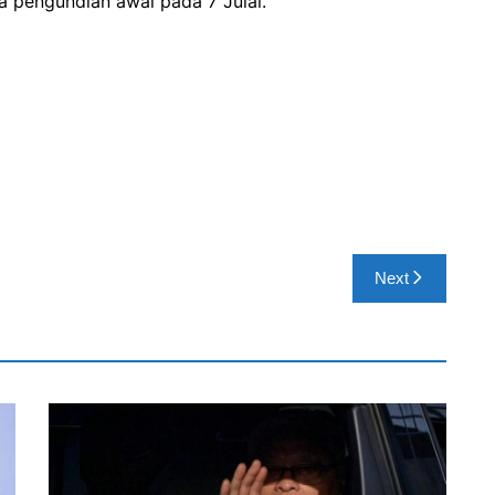
a pengundian awal pada 7 Julai.
Next