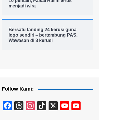
10 pemain, Faisal Halim terus
menjadi wira
Bersatu tanding 24 kerusi guna
logo sendiri – bertembung PAS,
Wawasan di 8 kerusi
Follow Kami:
F
T
In
Ti
X
Y
Y
a
hr
st
k
o
o
c
e
a
T
u
u