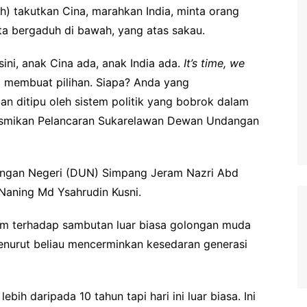
ah) takutkan Cina, marahkan India, minta orang
ta bergaduh di bawah, yang atas sakau.
ini, anak Cina ada, anak India ada.
It’s time, we
a membuat pilihan. Siapa? Anda yang
gan ditipu oleh sistem politik yang bobrok dalam
erasmikan Pelancaran Sukarelawan Dewan Undangan
dangan Negeri (DUN) Simpang Jeram Nazri Abd
Naning Md Ysahrudin Kusni.
um terhadap sambutan luar biasa golongan muda
nurut beliau mencerminkan kesedaran generasi
ih daripada 10 tahun tapi hari ini luar biasa. Ini