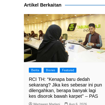
k
Artikel Berkaitan
Berita
Bisnes
Featured
RCI TH: “Kenapa baru dedah
sekarang? Jika kes sebesar ini pun
dilengahkan, berapa banyak lagi
kes disorok bawah karpet” – PAS
Wartawan Madani
Aug 6, 2026