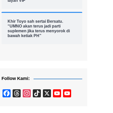
layan VIP
Khir Toyo sah sertai Bersatu.
“UMNO akan terus jadi parti
suplemen jika terus menyorok di
bawah ketiak PH”
Follow Kami:
F
T
In
Ti
X
Y
Y
a
hr
st
k
o
o
c
e
a
T
u
u