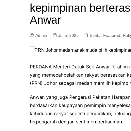
kepimpinan bertera
a
m
Anwar
Admin
Jul 5, 2026
Berita
,
Featured
,
Rak
PERDANA Menteri Datuk Seri Anwar Ibrahim 
yang memecahbelahkan rakyat berasaskan ka
(PRN) Johor sebagai medan memilih kepimp
Anwar, yang juga Pengerusi Pakatan Harapan
berdasarkan keupayaan pemimpin menyelesai
kehidupan rakyat seperti pendidikan, pelua
terpengaruh dengan sentimen perkauman.