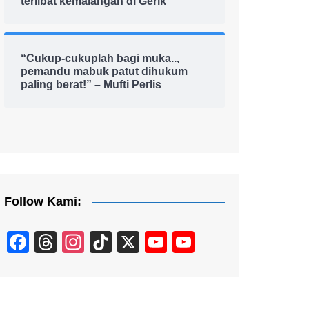
terlibat kemalangan di Gerik
“Cukup-cukuplah bagi muka..,
pemandu mabuk patut dihukum
paling berat!” – Mufti Perlis
Follow Kami:
F
T
In
Ti
X
Y
Y
a
hr
st
k
o
o
c
e
a
T
u
u
e
a
gr
o
T
T