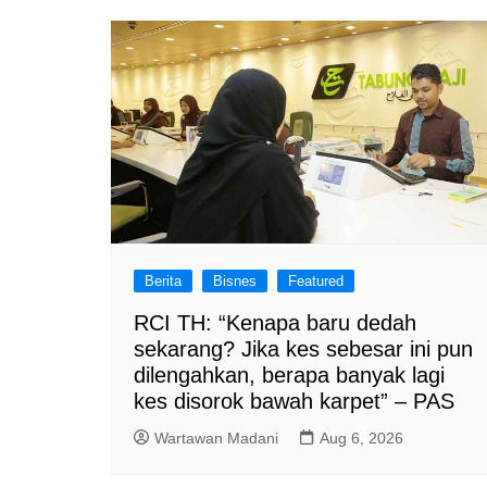
a
m
Berita
Bisnes
Featured
RCI TH: “Kenapa baru dedah
sekarang? Jika kes sebesar ini pun
dilengahkan, berapa banyak lagi
kes disorok bawah karpet” – PAS
Wartawan Madani
Aug 6, 2026