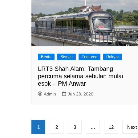
Berita
Bisnes
Featured
Rakyat
LRT3 Shah Alam: Tambang
percuma selama sebulan mulai
esok – PM Anwar
Admin
Jun 28, 2026
Posts
1
2
3
…
12
Next
pagination