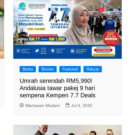
Berita
Bisnes
Featured
Rakyat
Umrah serendah RM5,990!
Andalusia tawar pakej 9 hari
sempena Kempen 7.7 Deals
Wartawan Madani
Jul 6, 2026