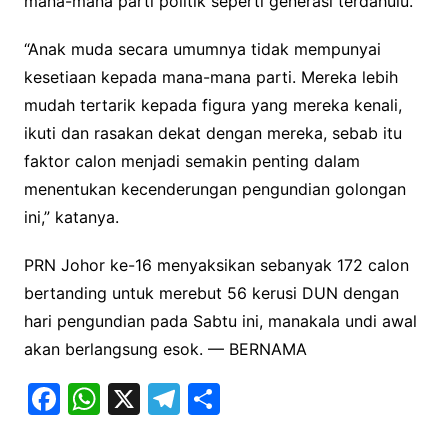
mana-mana parti politik seperti generasi terdahulu.
“Anak muda secara umumnya tidak mempunyai
kesetiaan kepada mana-mana parti. Mereka lebih
mudah tertarik kepada figura yang mereka kenali,
ikuti dan rasakan dekat dengan mereka, sebab itu
faktor calon menjadi semakin penting dalam
menentukan kecenderungan pengundian golongan
ini,” katanya.
PRN Johor ke-16 menyaksikan sebanyak 172 calon
bertanding untuk merebut 56 kerusi DUN dengan
hari pengundian pada Sabtu ini, manakala undi awal
akan berlangsung esok. — BERNAMA
F
W
X
T
S
a
h
el
h