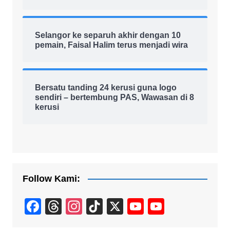
Selangor ke separuh akhir dengan 10
pemain, Faisal Halim terus menjadi wira
Bersatu tanding 24 kerusi guna logo
sendiri – bertembung PAS, Wawasan di 8
kerusi
Follow Kami:
F
T
In
Ti
X
Y
Y
a
hr
st
k
o
o