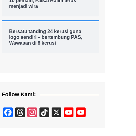
10 pemain, Faisal Halim terus
menjadi wira
Bersatu tanding 24 kerusi guna
logo sendiri – bertembung PAS,
Wawasan di 8 kerusi
Follow Kami:
F
T
In
Ti
X
Y
Y
a
hr
st
k
o
o
c
e
a
T
u
u