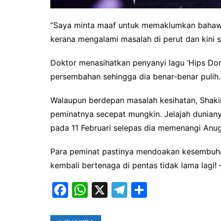
“Saya minta maaf untuk memaklumkan bahaw
kerana mengalami masalah di perut dan kini 
Doktor menasihatkan penyanyi lagu ‘Hips Don
persembahan sehingga dia benar-benar pulih.
Walaupun berdepan masalah kesihatan, Shaki
peminatnya secepat mungkin. Jelajah dunianya
pada 11 Februari selepas dia memenangi Anu
Para peminat pastinya mendoakan kesembuha
kembali bertenaga di pentas tidak lama lag
F
W
X
T
S
a
h
el
h