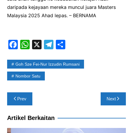
daripada kejayaan mereka muncul juara Masters
Malaysia 2025 Ahad lepas. – BERNAMA
F
W
X
T
S
a
h
el
h
c
at
e
ar
Goh Sze Fei-Nur Izzudin Rumsani
e
s
gr
e
Nombor Satu
b
A
a
o
p
m
Post
o
p
Prev
Next
navigation
k
Artikel Berkaitan