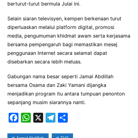
berturut-turut bermula Julai ini.
Selain siaran televisyen, kempen berkenaan turut
diperluaskan melalui platform digital, promosi
media, pengumuman khidmat awam serta kerjasama
bersama pempengaruh bagi memastikan mesej
penggunaan Internet secara selamat dapat
disebarkan secara lebih meluas.
Gabungan nama besar seperti Jamal Abdillah
bersama Osama dan Zaki Yamani dijangka
menjadikan program itu antara tumpuan penonton
sepanjang musim siarannya nanti.
F
W
X
T
S
a
h
el
h
c
at
e
ar
Jamal Abdillah
TV2