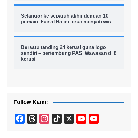
Selangor ke separuh akhir dengan 10
pemain, Faisal Halim terus menjadi wira
Bersatu tanding 24 kerusi guna logo
sendiri – bertembung PAS, Wawasan di 8
kerusi
Follow Kami:
F
T
In
Ti
X
Y
Y
a
hr
st
k
o
o