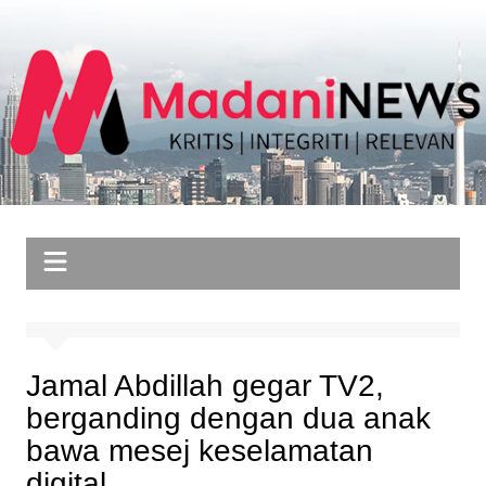
Skip
to
content
Jamal Abdillah gegar TV2,
berganding dengan dua anak
bawa mesej keselamatan
digital