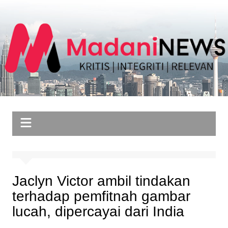
Skip
to
content
Jaclyn Victor ambil tindakan
terhadap pemfitnah gambar
lucah, dipercayai dari India