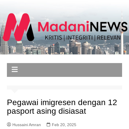
Skip
to
content
Pegawai imigresen dengan 12
pasport asing disiasat
Hussaini Amran
Feb 20, 2025