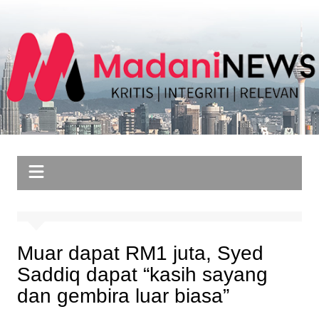
Skip
to
content
Muar dapat RM1 juta, Syed
Saddiq dapat “kasih sayang
dan gembira luar biasa”