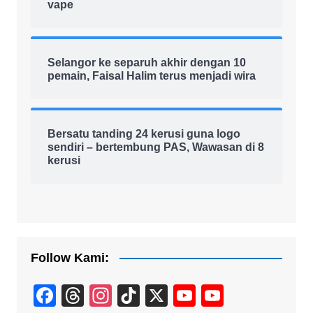
vape
Selangor ke separuh akhir dengan 10
pemain, Faisal Halim terus menjadi wira
Bersatu tanding 24 kerusi guna logo
sendiri – bertembung PAS, Wawasan di 8
kerusi
Follow Kami:
F
T
In
Ti
X
Y
Y