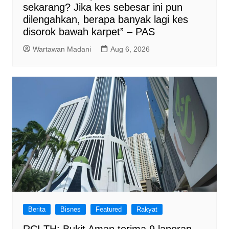
sekarang? Jika kes sebesar ini pun
dilengahkan, berapa banyak lagi kes
disorok bawah karpet” – PAS
Wartawan Madani
Aug 6, 2026
Berita
Bisnes
Featured
Rakyat
RCI TH: Bukit Aman terima 9 laporan