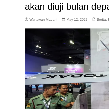
akan diuji bulan dep
a
m
Wartawan Madani
May 12, 2026
Berita
,