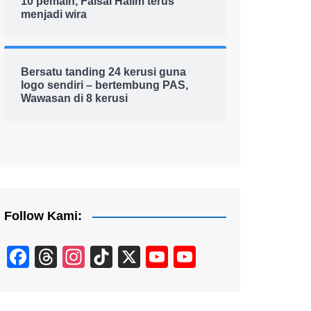
10 pemain, Faisal Halim terus
menjadi wira
Bersatu tanding 24 kerusi guna
logo sendiri – bertembung PAS,
Wawasan di 8 kerusi
Follow Kami:
F
T
In
Ti
X
Y
Y
a
hr
st
k
o
o
c
e
a
T
u
u