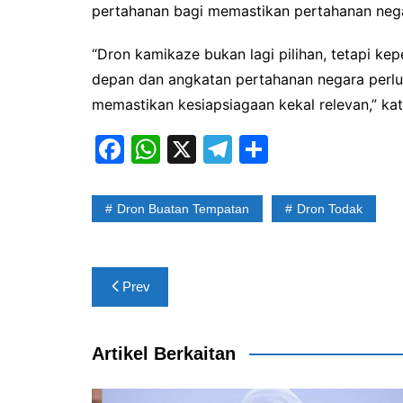
pertahanan bagi memastikan pertahanan ne
“Dron kamikaze bukan lagi pilihan, tetapi k
depan dan angkatan pertahanan negara perlu 
memastikan kesiapsiagaan kekal relevan,” ka
F
W
X
T
S
a
h
el
h
c
at
e
ar
Dron Buatan Tempatan
Dron Todak
e
s
gr
e
b
A
a
Post
o
p
m
Prev
navigation
o
p
k
Artikel Berkaitan