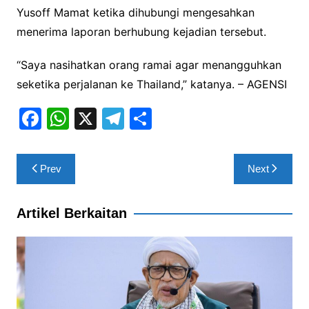
Yusoff Mamat ketika dihubungi mengesahkan
menerima laporan berhubung kejadian tersebut.
“Saya nasihatkan orang ramai agar menangguhkan
seketika perjalanan ke Thailand,” katanya. – AGENSI
F
W
X
T
S
a
h
el
h
c
at
e
ar
Post
Prev
Next
e
s
gr
e
navigation
b
A
a
Artikel Berkaitan
o
p
m
o
p
k