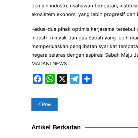
pemain industri, usahawan tempatan, institus
ekosistem ekonomi yang lebih progresif dan
Kedua-dua pihak optimis kerjasama tersebu
industri minyak dan gas Sabah yang lebih m
memperluaskan penglibatan syarikat tempata
negara selaras dengan aspirasi Sabah Maju 
MADANI NEWS
F
W
X
T
S
a
h
el
h
c
at
e
ar
Post
Prev
e
s
gr
e
navigation
b
A
a
o
p
m
Artikel Berkaitan
o
p