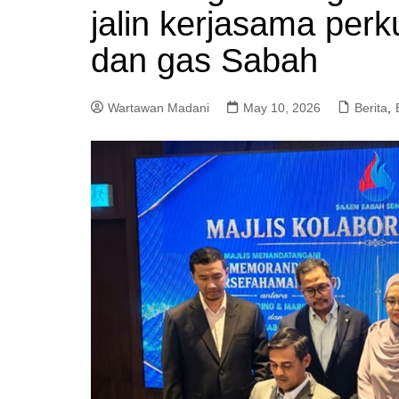
jalin kerjasama perk
a
m
dan gas Sabah
Wartawan Madani
May 10, 2026
Berita
,