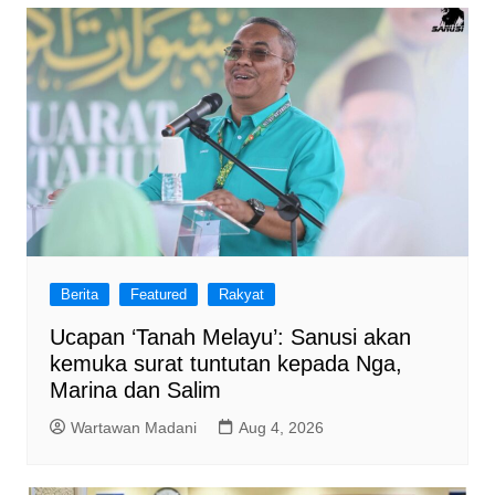
Berita
Featured
Rakyat
Ucapan ‘Tanah Melayu’: Sanusi akan
kemuka surat tuntutan kepada Nga,
Marina dan Salim
Wartawan Madani
Aug 4, 2026