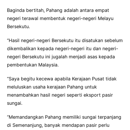
Baginda bertitah, Pahang adalah antara empat
negeri terawal membentuk negeri-negeri Melayu
Bersekutu.
“Hasil negeri-negeri Bersekutu itu disatukan sebelum
dikembalikan kepada negeri-negeri itu dan negeri-
negeri Bersekutu ini jugalah menjadi asas kepada
pembentukan Malaysia.
“Saya begitu kecewa apabila Kerajaan Pusat tidak
meluluskan usaha kerajaan Pahang untuk
menambahkan hasil negeri seperti eksport pasir
sungai.
“Memandangkan Pahang memiliki sungai terpanjang
di Semenanjung, banyak mendapan pasir perlu