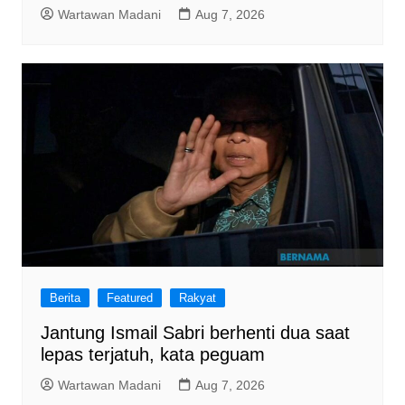
Wartawan Madani
Aug 7, 2026
Berita
Featured
Rakyat
Jantung Ismail Sabri berhenti dua saat
lepas terjatuh, kata peguam
Wartawan Madani
Aug 7, 2026