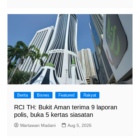
Berita
Bisnes
Featured
Rakyat
RCI TH: Bukit Aman terima 9 laporan
polis, buka 5 kertas siasatan
Wartawan Madani
Aug 5, 2026