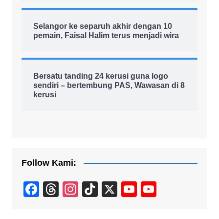
Selangor ke separuh akhir dengan 10
pemain, Faisal Halim terus menjadi wira
Bersatu tanding 24 kerusi guna logo
sendiri – bertembung PAS, Wawasan di 8
kerusi
Follow Kami:
F
T
In
Ti
X
Y
Y
a
hr
st
k
o
o