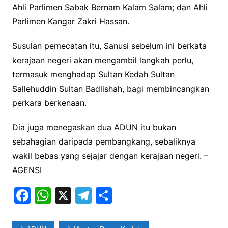
Ahli Parlimen Sabak Bernam Kalam Salam; dan Ahli
Parlimen Kangar Zakri Hassan.
Susulan pemecatan itu, Sanusi sebelum ini berkata
kerajaan negeri akan mengambil langkah perlu,
termasuk menghadap Sultan Kedah Sultan
Sallehuddin Sultan Badlishah, bagi membincangkan
perkara berkenaan.
Dia juga menegaskan dua ADUN itu bukan
sebahagian daripada pembangkang, sebaliknya
wakil bebas yang sejajar dengan kerajaan negeri. –
AGENSI
F
W
X
T
S
a
h
el
h
c
at
e
ar