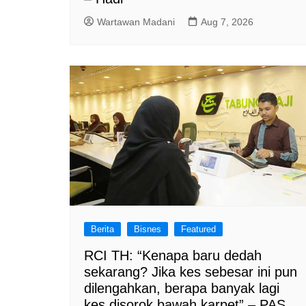
Wartawan Madani
Aug 7, 2026
Berita
Bisnes
Featured
RCI TH: “Kenapa baru dedah
sekarang? Jika kes sebesar ini pun
dilengahkan, berapa banyak lagi
kes disorok bawah karpet” – PAS