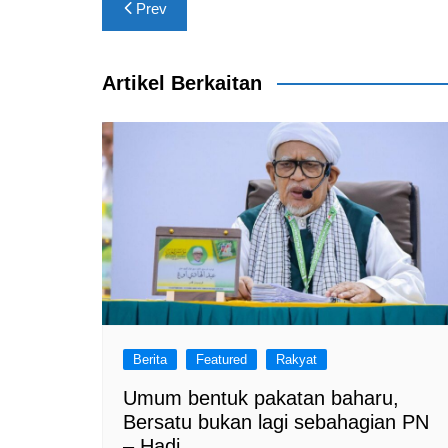
Post
o
p
m
Prev
navigation
o
p
k
Artikel Berkaitan
Berita
Featured
Rakyat
Umum bentuk pakatan baharu,
Bersatu bukan lagi sebahagian PN
– Hadi