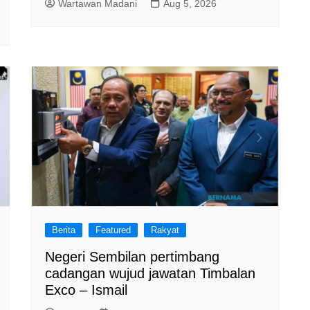
Wartawan Madani
Aug 5, 2026
Berita
Featured
Rakyat
Negeri Sembilan pertimbang
cadangan wujud jawatan Timbalan
Exco – Ismail