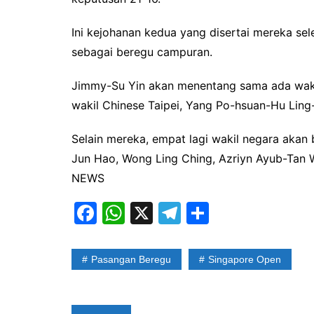
Ini kejohanan kedua yang disertai mereka se
sebagai beregu campuran.
Jimmy-Su Yin akan menentang sama ada wakil
wakil Chinese Taipei, Yang Po-hsuan-Hu Ling
Selain mereka, empat lagi wakil negara akan
Jun Hao, Wong Ling Ching, Azriyn Ayub-Tan
NEWS
F
W
X
T
S
a
h
el
h
c
at
e
ar
Pasangan Beregu
Singapore Open
e
s
gr
e
b
A
a