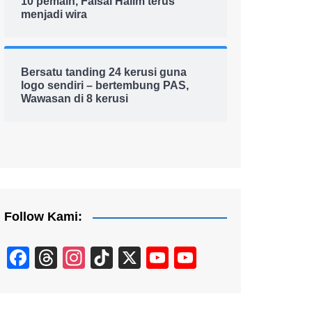
10 pemain, Faisal Halim terus
menjadi wira
Bersatu tanding 24 kerusi guna
logo sendiri – bertembung PAS,
Wawasan di 8 kerusi
Follow Kami:
F
T
In
Ti
X
Y
Y
a
hr
st
k
o
o
c
e
a
T
u
u