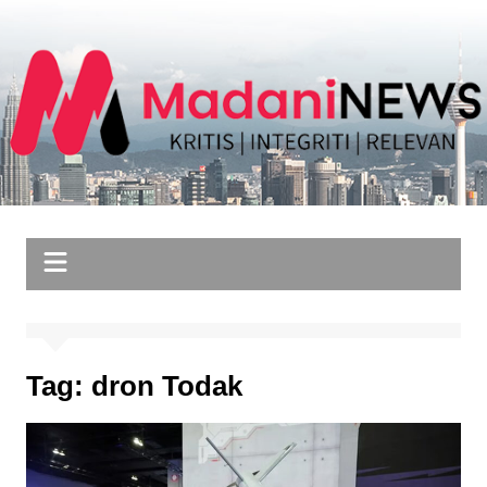
Skip
to
content
Tag:
dron Todak