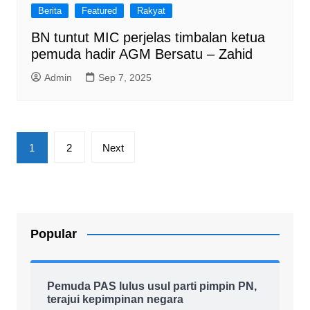
Berita
Featured
Rakyat
BN tuntut MIC perjelas timbalan ketua
pemuda hadir AGM Bersatu – Zahid
Admin
Sep 7, 2025
Posts
1
2
Next
pagination
Popular
Pemuda PAS lulus usul parti pimpin PN,
terajui kepimpinan negara