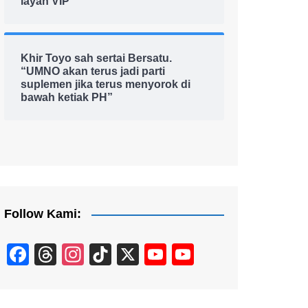
layan VIP
Khir Toyo sah sertai Bersatu.
“UMNO akan terus jadi parti
suplemen jika terus menyorok di
bawah ketiak PH”
Follow Kami:
F
T
In
Ti
X
Y
Y
a
hr
st
k
o
o
c
e
a
T
u
u