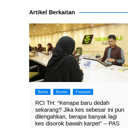
navigation
o
p
k
Artikel Berkaitan
Berita
Bisnes
Featured
RCI TH: “Kenapa baru dedah
sekarang? Jika kes sebesar ini pun
dilengahkan, berapa banyak lagi
kes disorok bawah karpet” – PAS