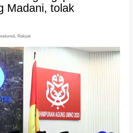
 Madani, tolak
eatured
,
Rakyat