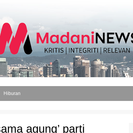
Hiburan
sama agung’ parti