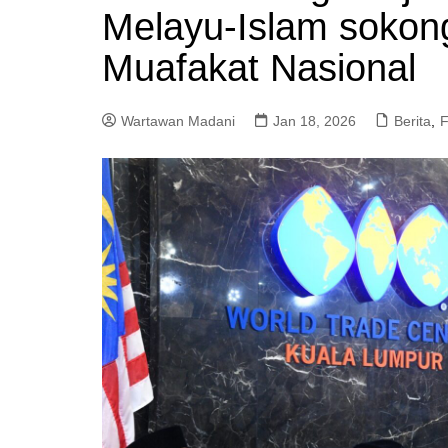
Melayu-Islam sokong
a
m
Muafakat Nasional
Wartawan Madani
Jan 18, 2026
Berita
,
F