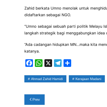
Zahid berkata Umno menolak untuk menghidup
didaftarkan sebagai NGO.
“Umno sebagai sebuah parti politik Melayu 
langkah strategik bagi menggabungkan idea 
“Ada cadangan hidupkan MN…maka kita menol
katanya.
F
W
X
T
S
a
h
el
h
c
at
e
ar
Ahmad Zahid Hamidi
Kerajaan Madani
e
s
gr
e
b
A
a
Post
o
p
m
Prev