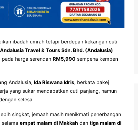
ikan ibadah umrah tetapi berdepan kekangan cuti
Andalusia Travel & Tours Sdn. Bhd. (Andalusia)
m
pada harga serendah
RM5,990
sempena kempen
ng Andalusia,
Ida Riswana Idris
, berkata pakej
erja yang sukar mendapatkan cuti panjang, namun
dengan selesa.
lebih singkat, jemaah masih menikmati penerbangan
n selama
empat malam di Makkah
dan
tiga malam di