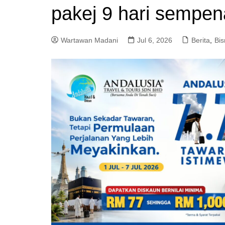
pakej 9 hari sempe
a
m
Wartawan Madani
Jul 6, 2026
Berita
,
Bis