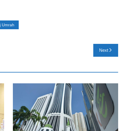
j Umrah
Next