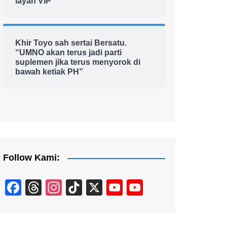
layan VIP
Khir Toyo sah sertai Bersatu.
“UMNO akan terus jadi parti
suplemen jika terus menyorok di
bawah ketiak PH”
Follow Kami:
F
T
In
Ti
X
Y
Y
a
hr
st
k
o
o
c
e
a
T
u
u