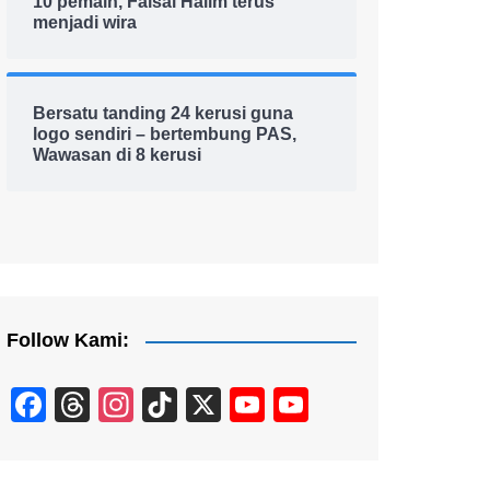
10 pemain, Faisal Halim terus
menjadi wira
Bersatu tanding 24 kerusi guna
logo sendiri – bertembung PAS,
Wawasan di 8 kerusi
Follow Kami:
F
T
In
Ti
X
Y
Y
a
hr
st
k
o
o
c
e
a
T
u
u