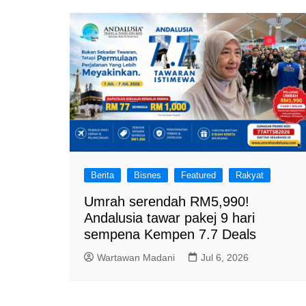
a
m
Berita
Bisnes
Featured
Rakyat
Umrah serendah RM5,990!
Andalusia tawar pakej 9 hari
sempena Kempen 7.7 Deals
Wartawan Madani
Jul 6, 2026