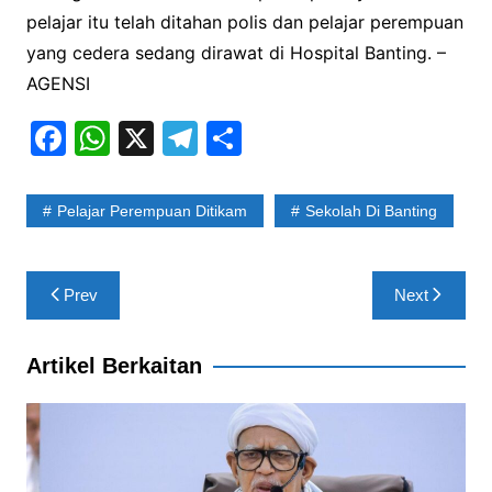
pelajar itu telah ditahan polis dan pelajar perempuan
yang cedera sedang dirawat di Hospital Banting. –
AGENSI
F
W
X
T
S
a
h
el
h
c
at
e
ar
Pelajar Perempuan Ditikam
Sekolah Di Banting
e
s
gr
e
b
A
a
Post
Prev
Next
o
p
m
navigation
o
p
Artikel Berkaitan
k