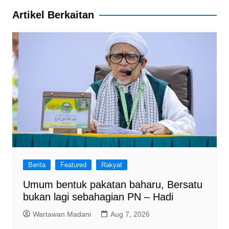
b
A
a
Artikel Berkaitan
o
p
m
o
p
k
Berita
Featured
Rakyat
Umum bentuk pakatan baharu, Bersatu
bukan lagi sebahagian PN – Hadi
Wartawan Madani
Aug 7, 2026