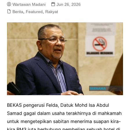
Wartawan Madani
Jun 26, 2026
Berita
,
Featured
,
Rakyat
BEKAS pengerusi Felda, Datuk Mohd Isa Abdul
Samad gagal dalam usaha terakhirnya di mahkamah
untuk mengetepikan sabitan menerima suapan kira-
kira RM3 juta berhubung pembelian sebuah hotel di