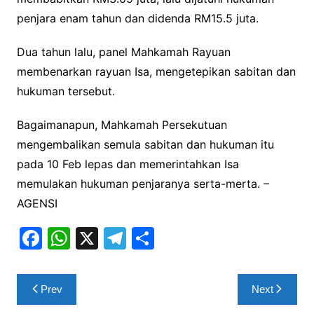
penjara enam tahun dan didenda RM15.5 juta.
Dua tahun lalu, panel Mahkamah Rayuan
membenarkan rayuan Isa, mengetepikan sabitan dan
hukuman tersebut.
Bagaimanapun, Mahkamah Persekutuan
mengembalikan semula sabitan dan hukuman itu
pada 10 Feb lepas dan memerintahkan Isa
memulakan hukuman penjaranya serta-merta. –
AGENSI
F
W
X
T
S
a
h
el
h
c
at
e
ar
Post
Prev
Next
e
s
gr
e
navigation