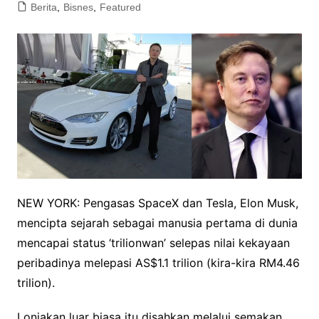
Berita
,
Bisnes
,
Featured
NEW YORK: Pengasas SpaceX dan Tesla, Elon Musk,
mencipta sejarah sebagai manusia pertama di dunia
mencapai status ‘trilionwan’ selepas nilai kekayaan
peribadinya melepasi AS$1.1 trilion (kira-kira RM4.46
trilion).
Lonjakan luar biasa itu disahkan melalui semakan