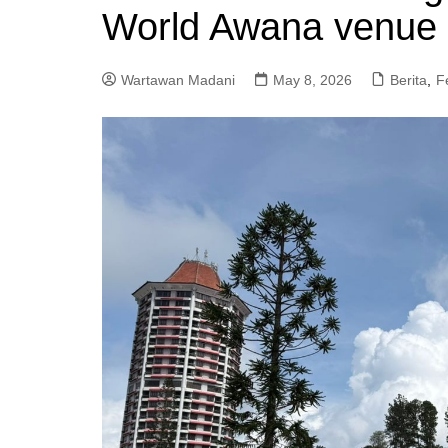
World Awana venue 
a
m
Wartawan Madani
May 8, 2026
Berita
,
F