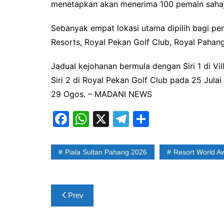
menetapkan akan menerima 100 pemain sahaj
Sebanyak empat lokasi utama dipilih bagi pen
Resorts, Royal Pekan Golf Club, Royal Pahan
Jadual kejohanan bermula dengan Siri 1 di Vi
Siri 2 di Royal Pekan Golf Club pada 25 Julai
29 Ogos. – MADANI NEWS
F
W
X
T
S
a
h
el
h
c
at
e
ar
Piala Sultan Pahang 2026
Resort World A
e
s
gr
e
b
A
a
Post
o
p
m
Prev
navigation
o
p