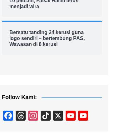
10 pemain, Faisal Halim terus
menjadi wira
Bersatu tanding 24 kerusi guna
logo sendiri – bertembung PAS,
Wawasan di 8 kerusi
Follow Kami:
F
T
In
Ti
X
Y
Y
a
hr
st
k
o
o
c
e
a
T
u
u