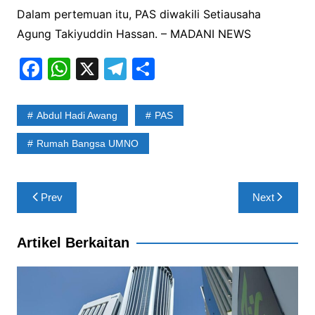
Dalam pertemuan itu, PAS diwakili Setiausaha
Agung Takiyuddin Hassan. – MADANI NEWS
F
W
X
T
S
a
h
el
h
c
at
e
ar
Abdul Hadi Awang
PAS
e
s
gr
e
Rumah Bangsa UMNO
b
A
a
o
p
m
Post
o
p
Prev
Next
navigation
k
Artikel Berkaitan