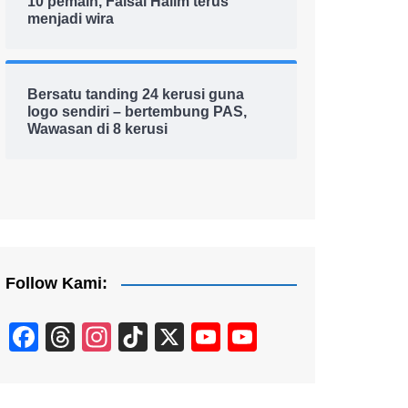
10 pemain, Faisal Halim terus
menjadi wira
Bersatu tanding 24 kerusi guna
logo sendiri – bertembung PAS,
Wawasan di 8 kerusi
Follow Kami:
F
T
In
Ti
X
Y
Y
a
hr
st
k
o
o
c
e
a
T
u
u