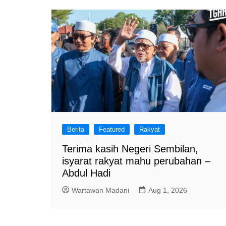
a
m
Berita
Featured
Rakyat
Terima kasih Negeri Sembilan,
isyarat rakyat mahu perubahan –
Abdul Hadi
Wartawan Madani
Aug 1, 2026