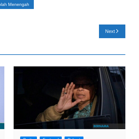
olah Menengah
Next