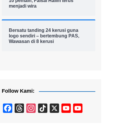
10 pemain, Faisal Halim terus
menjadi wira
Bersatu tanding 24 kerusi guna
logo sendiri – bertembung PAS,
Wawasan di 8 kerusi
Follow Kami:
F
T
In
Ti
X
Y
Y
a
hr
st
k
o
o
c
e
a
T
u
u