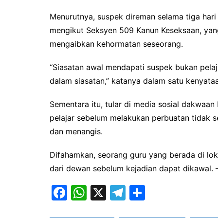
Menurutnya, suspek direman selama tiga hari
mengikut Seksyen 509 Kanun Keseksaan, yang
mengaibkan kehormatan seseorang.
“Siasatan awal mendapati suspek bukan pelaja
dalam siasatan,” katanya dalam satu kenyataan
Sementara itu, tular di media sosial dakwa
pelajar sebelum melakukan perbuatan tidak s
dan menangis.
Difahamkan, seorang guru yang berada di lok
dari dewan sebelum kejadian dapat dikawal
F
W
X
T
S
a
h
el
h