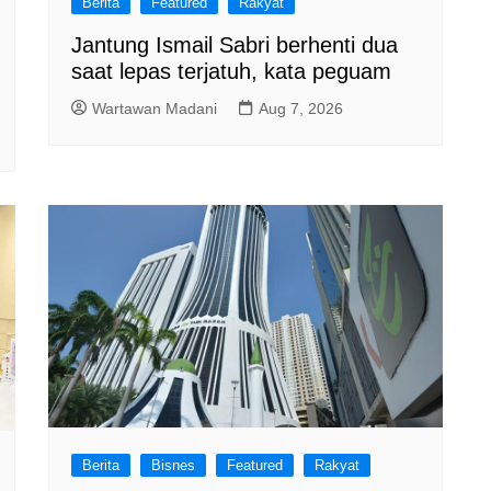
Berita
Featured
Rakyat
Jantung Ismail Sabri berhenti dua
saat lepas terjatuh, kata peguam
Wartawan Madani
Aug 7, 2026
Berita
Bisnes
Featured
Rakyat