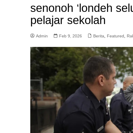
senonoh ‘londeh sel
a
m
pelajar sekolah
Admin
Feb 9, 2026
Berita
,
Featured
,
Ra