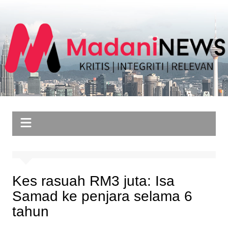
Skip
to
content
Kes rasuah RM3 juta: Isa
Samad ke penjara selama 6
tahun