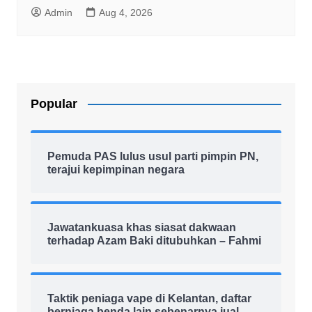
Admin
Aug 4, 2026
Popular
Pemuda PAS lulus usul parti pimpin PN,
terajui kepimpinan negara
Jawatankuasa khas siasat dakwaan
terhadap Azam Baki ditubuhkan – Fahmi
Taktik peniaga vape di Kelantan, daftar
berniaga benda lain sebenarnya jual