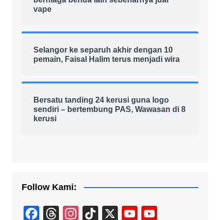
vape
Selangor ke separuh akhir dengan 10
pemain, Faisal Halim terus menjadi wira
Bersatu tanding 24 kerusi guna logo
sendiri – bertembung PAS, Wawasan di 8
kerusi
Follow Kami:
F
T
In
Ti
X
Y
Y