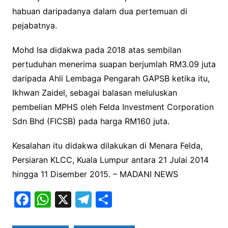
habuan daripadanya dalam dua pertemuan di
pejabatnya.
Mohd Isa didakwa pada 2018 atas sembilan
pertuduhan menerima suapan berjumlah RM3.09 juta
daripada Ahli Lembaga Pengarah GAPSB ketika itu,
Ikhwan Zaidel, sebagai balasan meluluskan
pembelian MPHS oleh Felda Investment Corporation
Sdn Bhd (FICSB) pada harga RM160 juta.
Kesalahan itu didakwa dilakukan di Menara Felda,
Persiaran KLCC, Kuala Lumpur antara 21 Julai 2014
hingga 11 Disember 2015. – MADANI NEWS
F
W
X
T
S
a
h
el
h