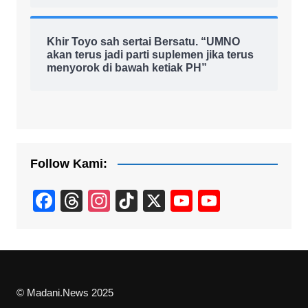
Khir Toyo sah sertai Bersatu. “UMNO
akan terus jadi parti suplemen jika terus
menyorok di bawah ketiak PH”
Follow Kami:
F
T
In
Ti
X
Y
Y
a
hr
st
k
o
o
c
e
a
T
u
u
e
a
gr
o
T
T
b
d
a
k
u
u
© Madani.News 2025