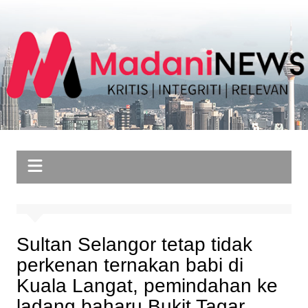
Skip
to
content
Sultan Selangor tetap tidak
perkenan ternakan babi di
Kuala Langat, pemindahan ke
ladang baharu Bukit Tagar