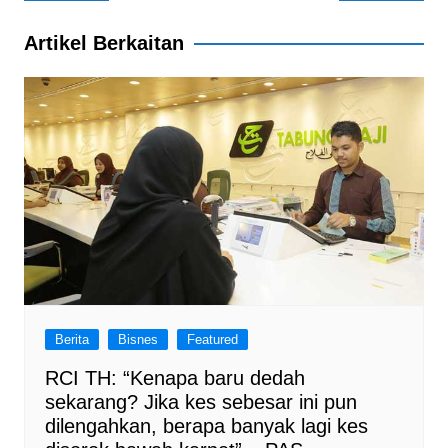
navigation
k
Artikel Berkaitan
Berita
Bisnes
Featured
RCI TH: “Kenapa baru dedah
sekarang? Jika kes sebesar ini pun
dilengahkan, berapa banyak lagi kes