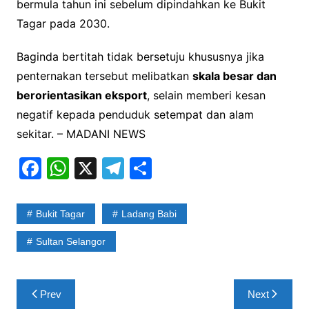
bermula tahun ini sebelum dipindahkan ke Bukit
Tagar pada 2030.
Baginda bertitah tidak bersetuju khususnya jika
penternakan tersebut melibatkan
skala besar dan
berorientasikan eksport
, selain memberi kesan
negatif kepada penduduk setempat dan alam
sekitar. – MADANI NEWS
F
W
X
T
S
a
h
el
h
c
at
e
ar
Bukit Tagar
Ladang Babi
e
s
gr
e
Sultan Selangor
b
A
a
o
p
m
Post
o
p
Prev
Next