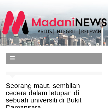
Skip
to
content
Seorang maut, sembilan
cedera dalam letupan di
sebuah universiti di Bukit
Damansara