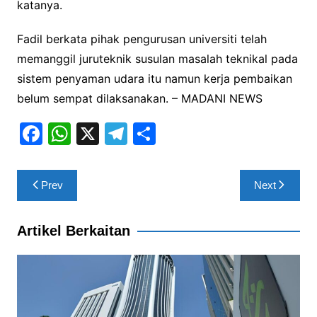
katanya.
Fadil berkata pihak pengurusan universiti telah
memanggil juruteknik susulan masalah teknikal pada
sistem penyaman udara itu namun kerja pembaikan
belum sempat dilaksanakan. – MADANI NEWS
F
W
X
T
S
a
h
el
h
c
at
e
ar
Post
Prev
Next
e
s
gr
e
navigation
b
A
a
Artikel Berkaitan
o
p
m
o
p
k