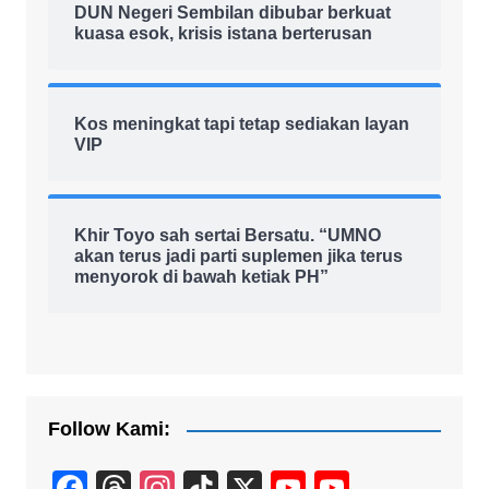
DUN Negeri Sembilan dibubar berkuat
kuasa esok, krisis istana berterusan
Kos meningkat tapi tetap sediakan layan
VIP
Khir Toyo sah sertai Bersatu. “UMNO
akan terus jadi parti suplemen jika terus
menyorok di bawah ketiak PH”
Follow Kami:
F
T
In
Ti
X
Y
Y