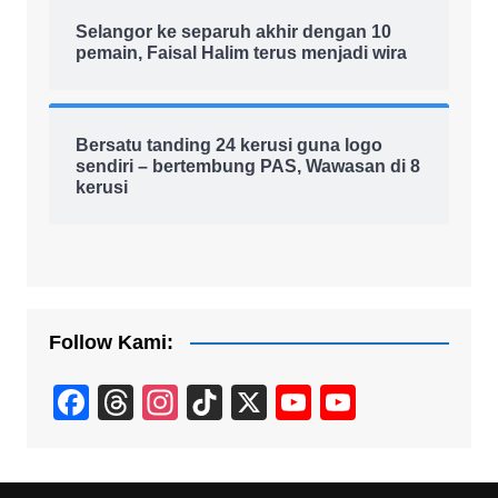
Selangor ke separuh akhir dengan 10
pemain, Faisal Halim terus menjadi wira
Bersatu tanding 24 kerusi guna logo
sendiri – bertembung PAS, Wawasan di 8
kerusi
Follow Kami:
F
T
In
Ti
X
Y
Y
a
hr
st
k
o
o
c
e
a
T
u
u