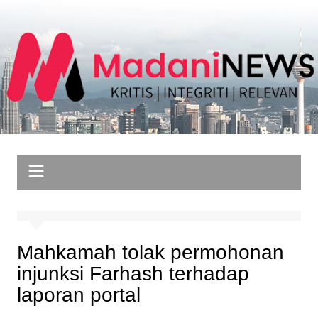
Skip
to
content
Mahkamah tolak permohonan
injunksi Farhash terhadap
laporan portal