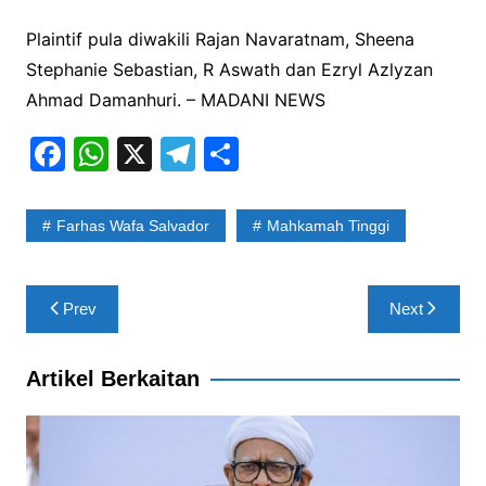
Plaintif pula diwakili Rajan Navaratnam, Sheena
Stephanie Sebastian, R Aswath dan Ezryl Azlyzan
Ahmad Damanhuri. – MADANI NEWS
F
W
X
T
S
a
h
el
h
c
at
e
ar
Farhas Wafa Salvador
Mahkamah Tinggi
e
s
gr
e
b
A
a
Post
Prev
Next
o
p
m
navigation
o
p
Artikel Berkaitan
k