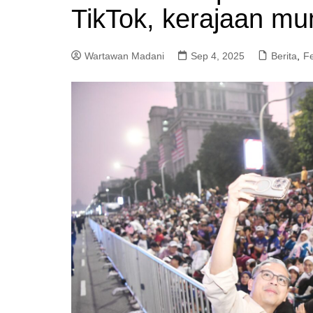
TikTok, kerajaan mu
a
m
Wartawan Madani
Sep 4, 2025
Berita
,
F