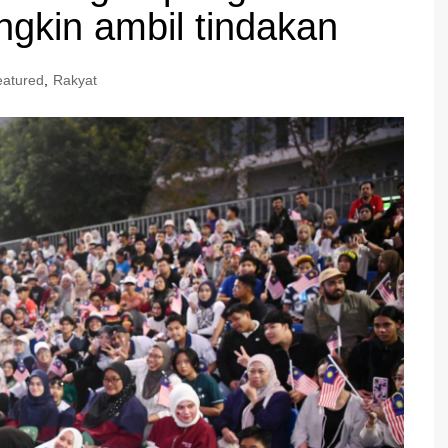
ngkin ambil tindakan
eatured
,
Rakyat