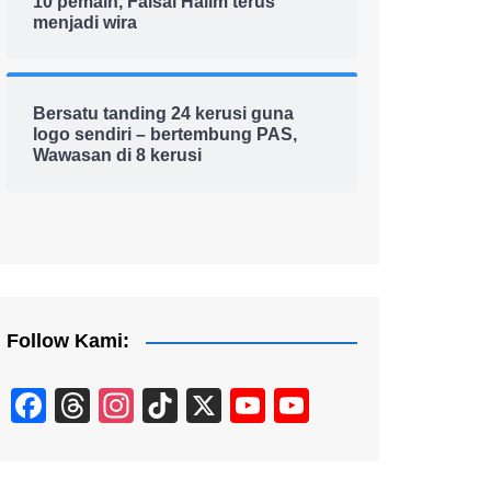
10 pemain, Faisal Halim terus
menjadi wira
Bersatu tanding 24 kerusi guna
logo sendiri – bertembung PAS,
Wawasan di 8 kerusi
Follow Kami:
F
T
In
Ti
X
Y
Y
a
hr
st
k
o
o
c
e
a
T
u
u