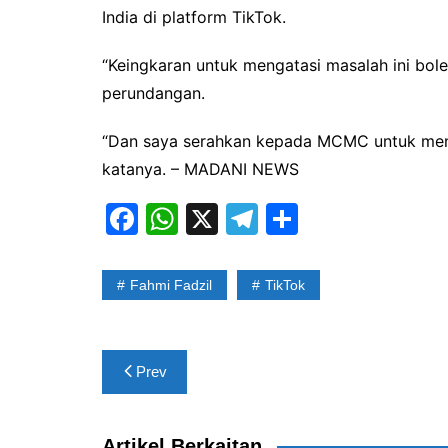
India di platform TikTok.
“Keingkaran untuk mengatasi masalah ini bol
perundangan.
“Dan saya serahkan kepada MCMC untuk menel
katanya. – MADANI NEWS
F
W
X
T
S
a
h
el
h
c
at
e
ar
Fahmi Fadzil
TikTok
e
s
gr
e
b
A
a
Post
o
p
m
Prev
navigation
o
p
k
Artikel Berkaitan