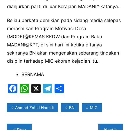
dianjurkan parti di luar Kerajaan MADANI,” katanya.
Beliau berkata demikian pada sidang media selepas
merasmikan Program Motivasi Desa
(MODE)@KEMAS KKDW dan Program Bakti
MADANI@KPT, di sini hari ini ketika ditanya
sekiranya BN akan mengenakan sebarang tindakan
disiplin terhadap MIC ekoran kejadian itu.
BERNAMA
F
W
X
T
S
a
h
el
h
c
at
e
ar
Ahmad Zahid Hamidi
BN
MIC
e
s
gr
e
b
A
a
Post
Prev
Next