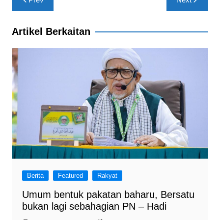
o
p
m
navigation
o
p
Artikel Berkaitan
k
Berita
Featured
Rakyat
Umum bentuk pakatan baharu, Bersatu
bukan lagi sebahagian PN – Hadi