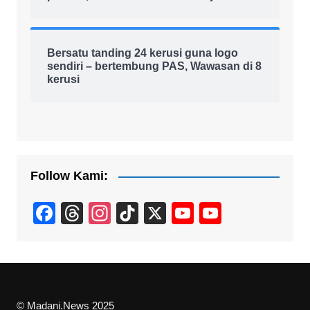
Bersatu tanding 24 kerusi guna logo
sendiri – bertembung PAS, Wawasan di 8
kerusi
Follow Kami:
F
T
In
Ti
X
Y
Y
a
hr
st
k
o
o
c
e
a
T
u
u
e
a
gr
o
T
T
b
d
a
k
u
u
© Madani.News 2025