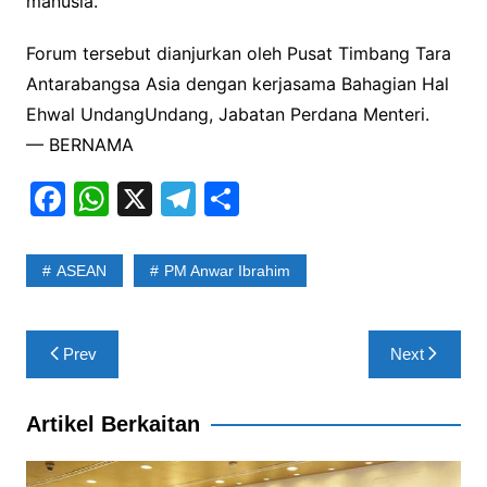
manusia.
Forum tersebut dianjurkan oleh Pusat Timbang Tara
Antarabangsa Asia dengan kerjasama Bahagian Hal
Ehwal UndangUndang, Jabatan Perdana Menteri.
— BERNAMA
F
W
X
T
S
a
h
el
h
c
at
e
ar
ASEAN
PM Anwar Ibrahim
e
s
gr
e
b
A
a
Post
Prev
Next
o
p
m
navigation
o
p
Artikel Berkaitan
k