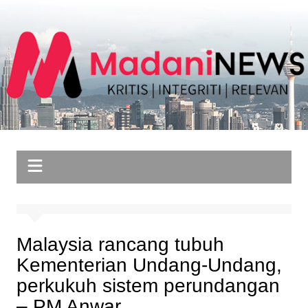
Skip
to
content
Malaysia rancang tubuh
Kementerian Undang-Undang,
perkukuh sistem perundangan
– PM Anwar