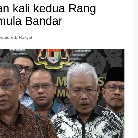
an kali kedua Rang
mula Bandar
Featured
,
Rakyat