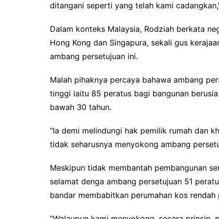
ditangani seperti yang telah kami cadangkan,”
Dalam konteks Malaysia, Rodziah berkata neg
Hong Kong dan Singapura, sekali gus keraja
ambang persetujuan ini.
Malah pihaknya percaya bahawa ambang perse
tinggi iaitu 85 peratus bagi bangunan berusi
bawah 30 tahun.
“Ia demi melindungi hak pemilik rumah dan k
tidak seharusnya menyokong ambang persetuju
Meskipun tidak membantah pembangunan semu
selamat denga ambang persetujuan 51 pera
bandar membabitkan perumahan kos rendah per
“Walaupun kami menyokong, secara prinsip,