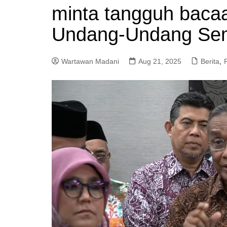
minta tangguh baca
a
m
Undang-Undang Se
Wartawan Madani
Aug 21, 2025
Berita
,