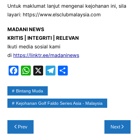
Untuk maklumat lanjut mengenai kejohanan ini, sila
layari: https://www.elsclubmalaysia.com
MADANI NEWS
KRITIS | INTEGRITI | RELEVAN
Ikuti media sosial kami
di
https://linktr.ee/madaninews
F
W
X
T
S
a
h
el
h
c
at
e
ar
Bintang Muda
e
s
gr
e
Kejohanan Golf Faldo Series Asia - Malaysia
b
A
a
o
p
m
Post
o
p
Prev
Next
navigation