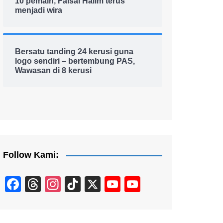
10 pemain, Faisal Halim terus
menjadi wira
Bersatu tanding 24 kerusi guna
logo sendiri – bertembung PAS,
Wawasan di 8 kerusi
Follow Kami:
F
T
In
Ti
X
Y
Y
a
hr
st
k
o
o
c
e
a
T
u
u