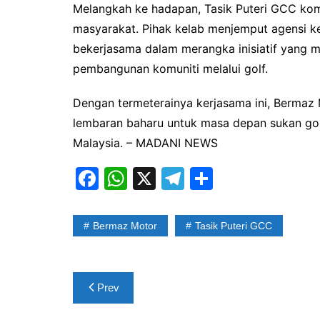
Melangkah ke hadapan, Tasik Puteri GCC komi
masyarakat. Pihak kelab menjemput agensi k
bekerjasama dalam merangka inisiatif yang 
pembangunan komuniti melalui golf.
Dengan termeterainya kerjasama ini, Bermaz
lembaran baharu untuk masa depan sukan gol
Malaysia. – MADANI NEWS
F
W
X
T
S
a
h
el
h
c
at
e
ar
Bermaz Motor
Tasik Puteri GCC
e
s
gr
e
b
A
a
Post
o
p
m
Prev
navigation
o
p