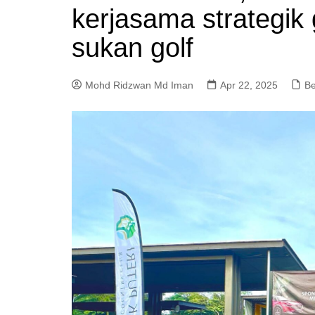
kerjasama strategi
a
m
sukan golf
Mohd Ridzwan Md Iman
Apr 22, 2025
Be