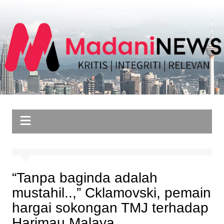
Skip
to
content
“Tanpa baginda adalah
mustahil..,” Cklamovski, pemain
hargai sokongan TMJ terhadap
Harimau Malaya