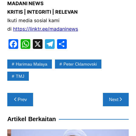
MADANI NEWS
KRITIS | INTEGRITI | RELEVAN
Ikuti media sosial kami
di
https://linktr.ee/madaninews
F
W
X
T
S
a
h
el
h
c
at
e
ar
Harimau Malaya
Peter Cklamovski
e
s
gr
e
TMJ
b
A
a
o
p
m
Post
o
p
Prev
Next
navigation
k
Artikel Berkaitan