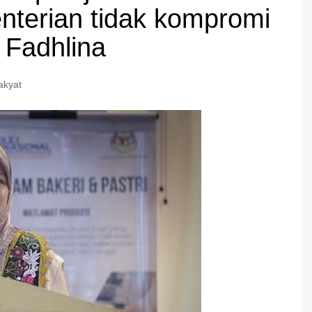
enterian tidak kompromi
 Fadhlina
akyat