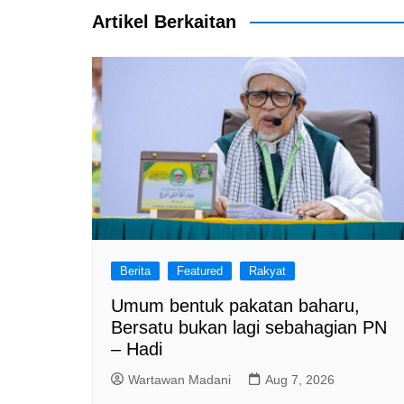
k
Artikel Berkaitan
Berita
Featured
Rakyat
Umum bentuk pakatan baharu,
Bersatu bukan lagi sebahagian PN
– Hadi
Wartawan Madani
Aug 7, 2026