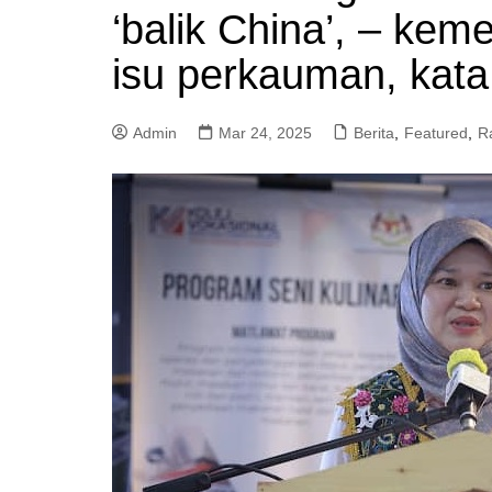
‘balik China’, – kem
a
m
isu perkauman, kata
Admin
Mar 24, 2025
Berita
,
Featured
,
R