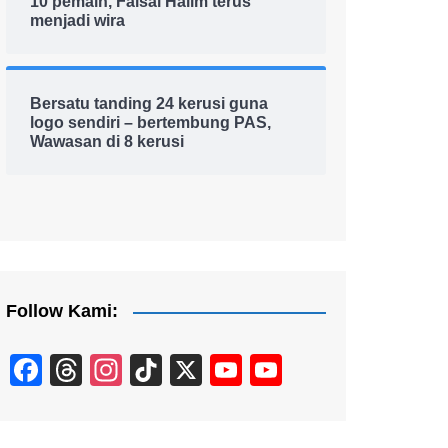
10 pemain, Faisal Halim terus
menjadi wira
Bersatu tanding 24 kerusi guna
logo sendiri – bertembung PAS,
Wawasan di 8 kerusi
Follow Kami:
F
T
In
Ti
X
Y
Y
a
hr
st
k
o
o
c
e
a
T
u
u