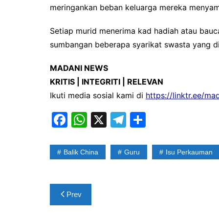
meringankan beban keluarga mereka menyambut
Setiap murid menerima kad hadiah atau bauca
sumbangan beberapa syarikat swasta yang di
MADANI NEWS
KRITIS | INTEGRITI | RELEVAN
Ikuti media sosial kami di
https://linktr.ee/m
F
W
X
T
S
a
h
el
h
c
at
e
ar
Balik China
Guru
Isu Perkauman
e
s
gr
e
b
A
a
Post
o
p
m
Prev
navigation
o
p