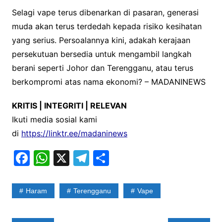
Selagi vape terus dibenarkan di pasaran, generasi
muda akan terus terdedah kepada risiko kesihatan
yang serius. Persoalannya kini, adakah kerajaan
persekutuan bersedia untuk mengambil langkah
berani seperti Johor dan Terengganu, atau terus
berkompromi atas nama ekonomi? – MADANINEWS
KRITIS | INTEGRITI | RELEVAN
Ikuti media sosial kami
di
https://linktr.ee/madaninews
F
W
X
T
S
a
h
el
h
c
at
e
ar
Haram
Terengganu
Vape
e
s
gr
e
b
A
a