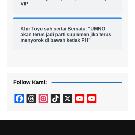
VIP
Khir Toyo sah sertai Bersatu. “UMNO
akan terus jadi parti suplemen jika terus
menyorok di bawah ketiak PH”
Follow Kami:
F
T
In
Ti
X
Y
Y
a
hr
st
k
o
o
c
e
a
T
u
u
e
a
gr
o
T
T