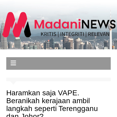
Skip
to
content
Haramkan saja VAPE.
Beranikah kerajaan ambil
langkah seperti Terengganu
dan Johor?