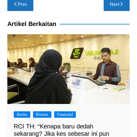
Post
Prev
Next
o
p
m
navigation
o
p
Artikel Berkaitan
k
Berita
Bisnes
Featured
RCI TH: “Kenapa baru dedah
sekarang? Jika kes sebesar ini pun