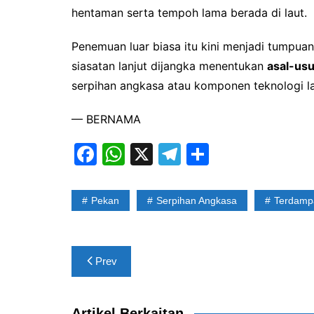
hentaman serta tempoh lama berada di laut.
Penemuan luar biasa itu kini menjadi tumpua
siasatan lanjut dijangka menentukan
asal-usu
serpihan angkasa atau komponen teknologi la
— BERNAMA
F
W
X
T
S
a
h
el
h
c
at
e
ar
Pekan
Serpihan Angkasa
Terdamp
e
s
gr
e
b
A
a
Post
o
p
m
Prev
navigation
o
p
k
Artikel Berkaitan