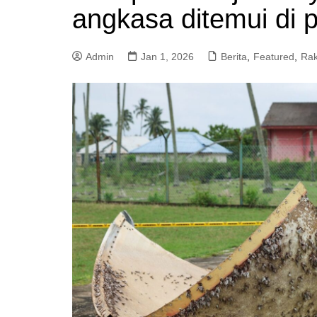
angkasa ditemui di 
a
m
Admin
Jan 1, 2026
Berita
,
Featured
,
Rak