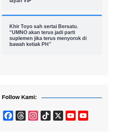
layan VIP
Khir Toyo sah sertai Bersatu.
“UMNO akan terus jadi parti
suplemen jika terus menyorok di
bawah ketiak PH”
Follow Kami:
F
T
In
Ti
X
Y
Y
a
hr
st
k
o
o
c
e
a
T
u
u