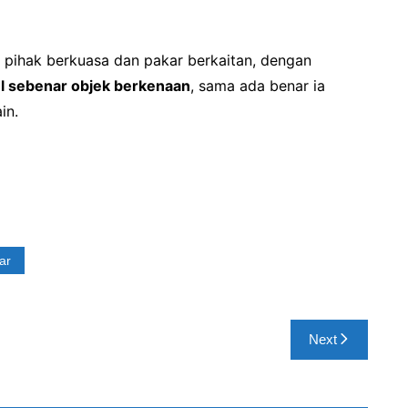
n pihak berkuasa dan pakar berkaitan, dengan
l sebenar objek berkenaan
, sama ada benar ia
in.
ar
Next