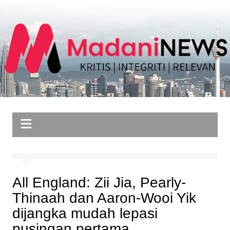
Skip
to
content
All England: Zii Jia, Pearly-
Thinaah dan Aaron-Wooi Yik
dijangka mudah lepasi
pusingan pertama