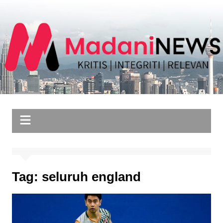
Skip
to
content
Tag:
seluruh england