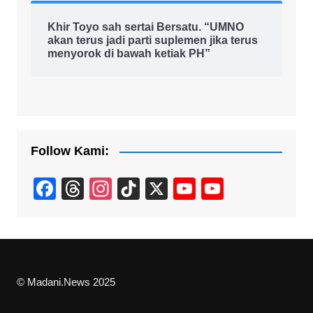
Khir Toyo sah sertai Bersatu. “UMNO
akan terus jadi parti suplemen jika terus
menyorok di bawah ketiak PH”
Follow Kami:
F
T
In
Ti
X
Y
Y
a
hr
st
k
o
o
c
e
a
T
u
u
e
a
gr
o
T
T
b
d
a
k
u
u
© Madani.News 2025
o
s
m
b
b