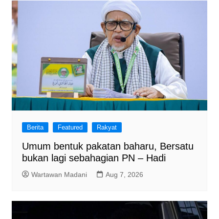
o
p
k
Berita
Featured
Rakyat
Umum bentuk pakatan baharu, Bersatu
bukan lagi sebahagian PN – Hadi
Wartawan Madani
Aug 7, 2026