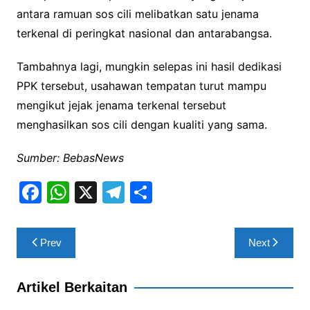
antara ramuan sos cili melibatkan satu jenama
terkenal di peringkat nasional dan antarabangsa.
Tambahnya lagi, mungkin selepas ini hasil dedikasi
PPK tersebut, usahawan tempatan turut mampu
mengikut jejak jenama terkenal tersebut
menghasilkan sos cili dengan kualiti yang sama.
Sumber: BebasNews
F
W
X
T
S
a
h
el
h
c
at
e
ar
Post
Prev
Next
e
s
gr
e
navigation
b
A
a
Artikel Berkaitan
o
p
m