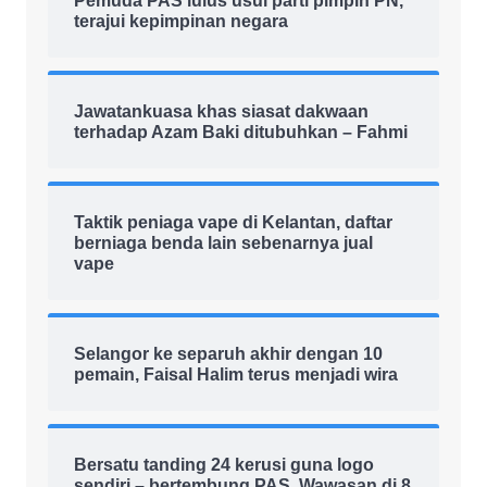
Pemuda PAS lulus usul parti pimpin PN,
terajui kepimpinan negara
Jawatankuasa khas siasat dakwaan
terhadap Azam Baki ditubuhkan – Fahmi
Taktik peniaga vape di Kelantan, daftar
berniaga benda lain sebenarnya jual
vape
Selangor ke separuh akhir dengan 10
pemain, Faisal Halim terus menjadi wira
Bersatu tanding 24 kerusi guna logo
sendiri – bertembung PAS, Wawasan di 8