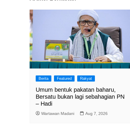
o
p
k
Berita
Featured
Rakyat
Umum bentuk pakatan baharu,
Bersatu bukan lagi sebahagian PN
– Hadi
Wartawan Madani
Aug 7, 2026