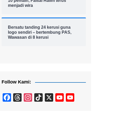
10 pemain, Faisal Halim terus
menjadi wira
Bersatu tanding 24 kerusi guna
logo sendiri – bertembung PAS,
Wawasan di 8 kerusi
Follow Kami:
F
T
In
Ti
X
Y
Y
a
hr
st
k
o
o
c
e
a
T
u
u