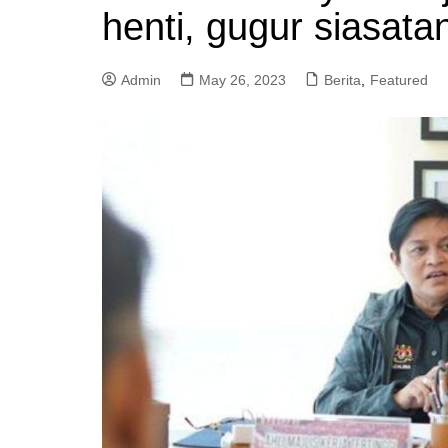
henti, gugur siasat
a
m
Admin
May 26, 2023
Berita
,
Featured