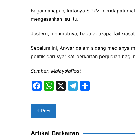
Bagaimanapun, katanya SPRM mendapati makl
mengesahkan isu itu.
Justeru, menurutnya, tiada apa-apa fail siasat
Sebelum ini, Anwar dalam sidang medianya
politik dari syarikat berkaitan perjudian bagi
Sumber: MalaysiaPost
F
W
X
T
S
a
h
el
h
c
at
e
ar
Post
Prev
e
s
gr
e
navigation
b
A
a
o
p
m
Artikel Berkaitan